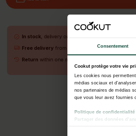
In stock
, delivery on Monday 10 August
Consentement
Free delivery
from 45€
Return
within one month
Cookut protège votre vie pr
Les cookies nous permettent d
médias sociaux et d'analyser 
nos partenaires de médias soc
que vous leur avez fournies ou
Politique de confidentialité
Partager des données d'anal