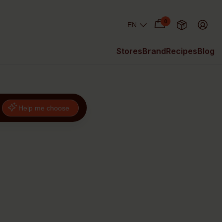
0
Stores
Brand
Recipes
Blog
Help me choose