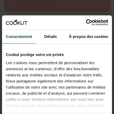
Description
Consentement
Détails
À propos des cookies
TROUVEZ CE PRODUIT PRÈS
DE CHEZ VOUS
Cookut protège votre vie privée
Les cookies nous permettent de personnaliser les
annonces et les contenus, d'offrir des fonctionnalités
relatives aux médias sociaux et d'analyser notre trafic.
Nous partageons également des informations sur
l'utilisation de notre site avec nos partenaires de médias
Trouver ma position
sociaux, de publicité et d'analyse, qui peuvent combiner
celles-ci avec d'autres informations que vous leur avez
fournies ou qu'ils ont collectées lors de votre utilisation
de leurs services.