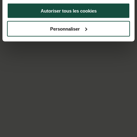
Autoriser tous les cookies
Politique de confidentialité
Partager des données d'analyse, de publicité, de
l'utilisateur et de personnalisation de la publicité
Personnaliser
avec Google