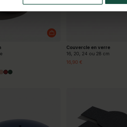
m
Couvercle en verre
xe
16, 20, 24 ou 28 cm
16,90 €