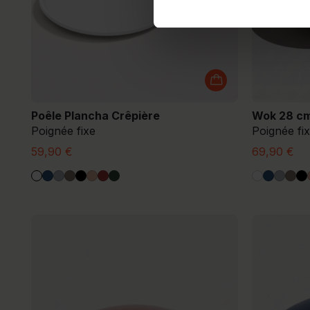
Poêle Plancha Crêpière
Wok 28 c
Poignée fixe
Poignée fi
59,90 €
69,90 €