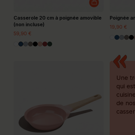
Casserole 20 cm à poignée amovible
Poignée a
(non incluse)
19,90 €
59,90 €
Une tr
qui es
cuisi
de nos
casser