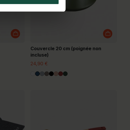
Couvercle 20 cm (poignée non
incluse)
24,90 €