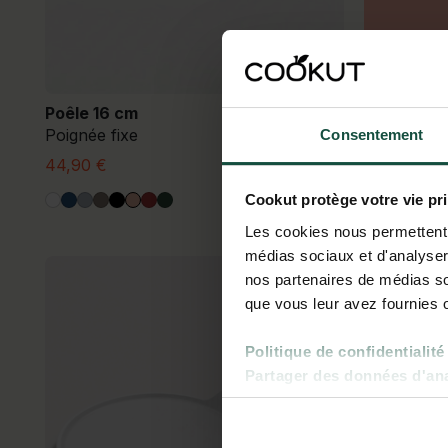
Poêle 16 cm
Poignée fixe
Consentement
44,90 €
Françoi
Cookut protège votre vie pr
Les cookies nous permettent d
médias sociaux et d'analyser 
nos partenaires de médias soc
que vous leur avez fournies ou
Politique de confidentialité
Partager des données d'anal