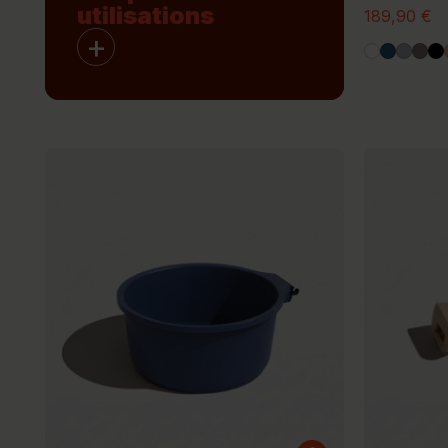
utilisations
189,90 €
+