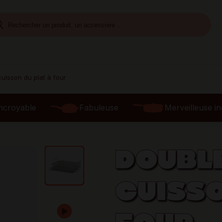
cuisson du plat à four
ncroyable
Fabuleuse
Merveilleuse i
DOUBLE
CUISSO