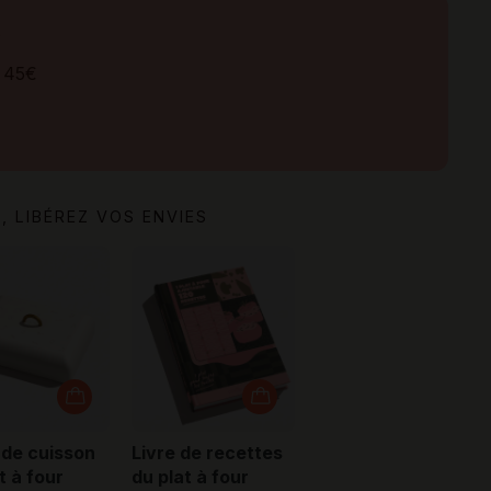
s
 45€
, LIBÉREZ VOS ENVIES
de cuisson
Livre de recettes
t à four
du plat à four