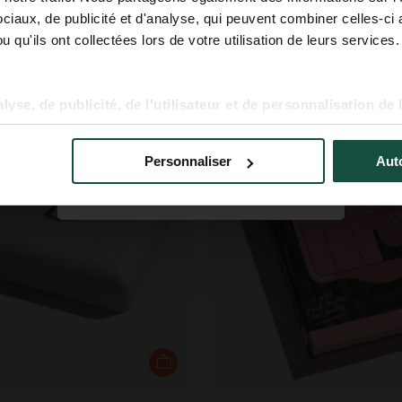
Prénom
iaux, de publicité et d'analyse, qui peuvent combiner celles-ci 
s d’ustensiles, moins d’
exc
 qu'ils ont collectées lors de votre utilisation de leurs services.
S'inscrire
yse, de publicité, de l'utilisateur et de personnalisation de 
Personnaliser
Auto