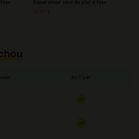
 four
Séparateur seul du plat à four
19,90 €
chou
isson
Airfryer