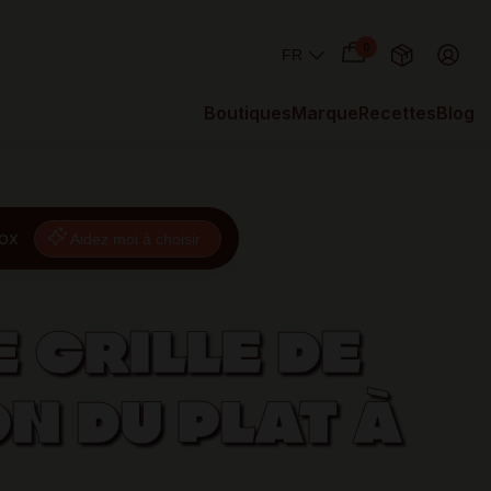
0
Boutiques
Marque
Recettes
Blog
nox
Aidez moi à choisir
 GRILLE DE
N DU PLAT À
►