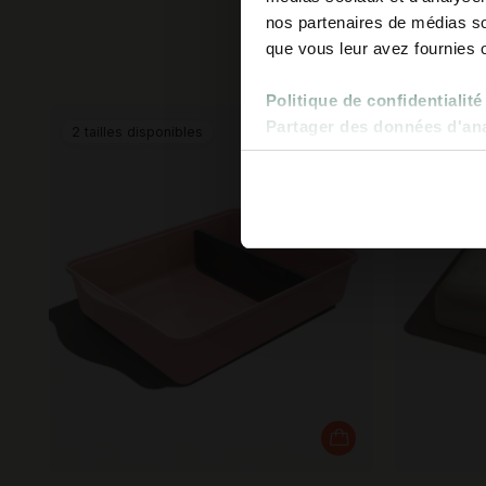
nos partenaires de médias soc
Plu
que vous leur avez fournies ou
Politique de confidentialité
Partager des données d'anal
2 tailles disponibles