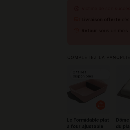
Victime de son succè
Livraison offerte
dès
Retour
sous un mois
COMPLÉTEZ LA PANOPLIE
2 tailles
disponibles
Le Formidable plat
Dôme 
à four ajustable
du pla