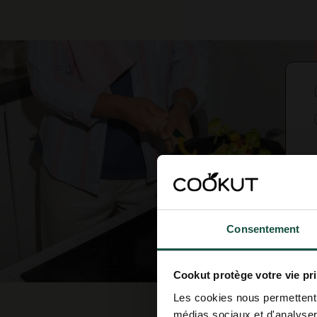
Consentement
Cookut protège votre vie pr
Les cookies nous permettent d
médias sociaux et d'analyser 