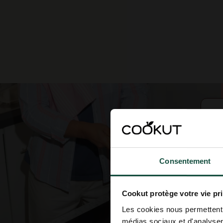
Consentement
Cookut protège votre vie pr
Les cookies nous permettent d
médias sociaux et d'analyser 