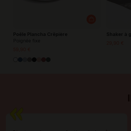
Poêle Plancha Crêpière
Shaker à 
Poignée fixe
29,90 €
59,90 €