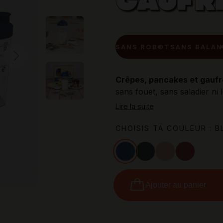
GAUFR
SANS ROBOT
SANS BALANCE
FACILE
RAPIDE
SAN
Next
Crêpes, pancakes et gaufr
sans fouet, sans saladier ni 
Lire la suite
CHOISIS TA COULEUR : B
Bleu myrtille
Vert fougère
Rose guimauve
Rouge passi
Ajouter au panier