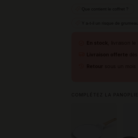
Que contient le coffret ?
Y a-t-il un risque de grumea
En stock
, livraison le
Livraison offerte
dès
Retour
sous un mois
COMPLÉTEZ LA PANOPLIE