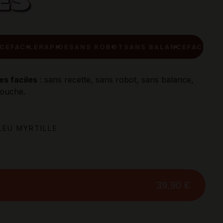
ES
S ROBOT
SANS BALANCE
FACILE
RAPIDE
SANS RO
es faciles
: sans recette, sans robot, sans balance,
louche.
LEU MYRTILLE
on
39,90 €