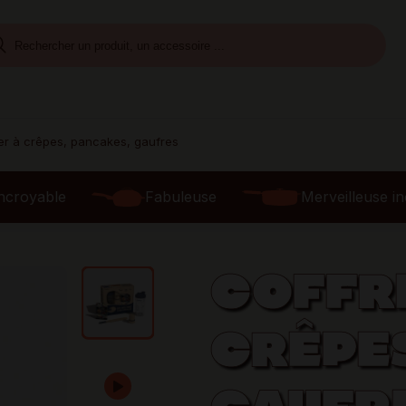
er à crêpes, pancakes, gaufres
ncroyable
Fabuleuse
Merveilleuse i
COFFR
CRÊPES