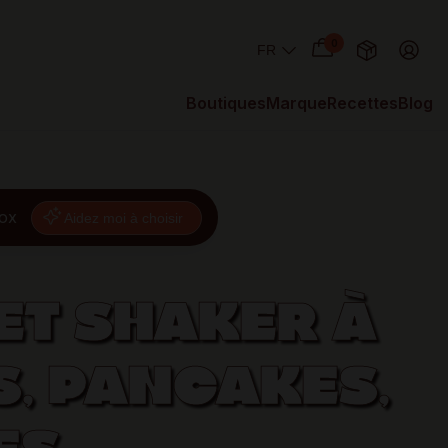
0
Boutiques
Marque
Recettes
Blog
nox
Aidez moi à choisir
ET SHAKER À
, PANCAKES,
►