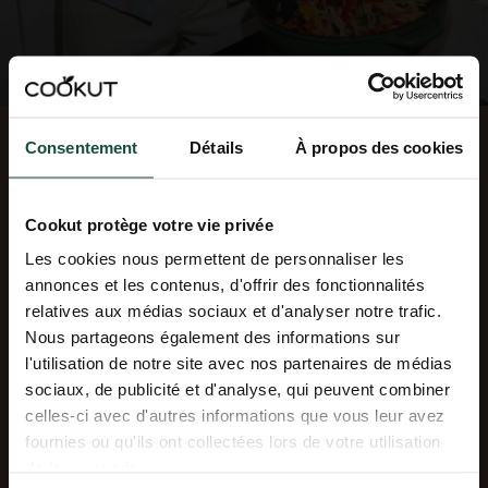
CHEZ COOKUT, LA
RECETTE,
ENTREZ DANS
Consentement
Détails
À propos des cookies
L'UNIVERS COOKUT
C’EST LE PLAISIR
Découvrez nos idées recettes, nos
Cookut protège votre vie privée
conseils cuisine et nos dernières
Des produits & services ingénieux
nouveautés !
Les cookies nous permettent de personnaliser les
Une éco-conception pleine de bon sens
annonces et les contenus, d'offrir des fonctionnalités
Email
relatives aux médias sociaux et d'analyser notre trafic.
Une communauté qui mijote des idées
Nous partageons également des informations sur
Prénom
Des prix justes, tout le temps
l'utilisation de notre site avec nos partenaires de médias
sociaux, de publicité et d'analyse, qui peuvent combiner
celles-ci avec d'autres informations que vous leur avez
À propos de Cookut
S'inscrire
fournies ou qu'ils ont collectées lors de votre utilisation
de leurs services.