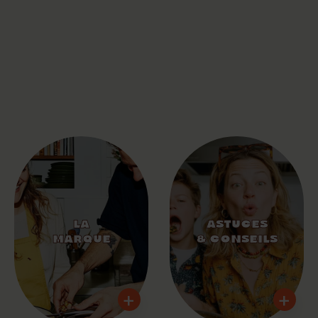
LA
ASTUCES
MARQUE
& CONSEILS
+
+