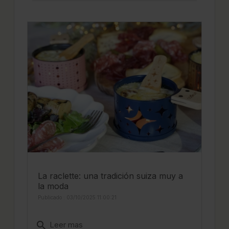
La raclette: una tradición suiza muy a
la moda
Publicado : 03/10/2025 11:00:21
search
Leer mas