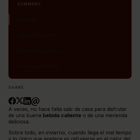
SUMMARY
Default
Cuisinez à l'inox
Nos idées cadeaux
Nos idées recettes
SHARE
A veces, no hace falta salir de casa para disfrutar
de una buena
bebida caliente
o de una merienda
deliciosa.
Sobre todo, en invierno, cuando llega el mal tiempo
y lo único que apetece es refugiarse en el calor del