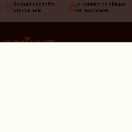
Retours acceptés
e-commerce éthique
Sous un mois
et responsable
El boletín que
tratar
Al registrarte, aceptas nuestra
condiciones de
uso
y nuestro
Política de privacidad
. Puedes darte
de baja en cualquier momento.
Support
Service client et FAQ