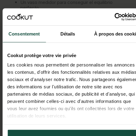
Un vaso medidor para conseguir el equilibrio
perfecto.
Un vaso alto y alargado.
Una cuchara con mango largo.
Consentement
Détails
À propos des cook
Y si no dispones de estos utensilios y quieres
asegurarte de que el resultado esté a la altura,
también puedes optar por el
Kit fácil para
Cookut protège votre vie privée
preparar café irlandés
.
Les cookies nous permettent de personnaliser les annonces 
La receta fácil del café
les contenus, d'offrir des fonctionnalités relatives aux média
irlandés como lo haría un
sociaux et d'analyser notre trafic. Nous partageons égaleme
barista
des informations sur l'utilisation de notre site avec nos
partenaires de médias sociaux, de publicité et d'analyse, qui
Calienta
4 cl de whisky
con 2 cucharaditas de
peuvent combiner celles-ci avec d'autres informations que
azúcar moreno.
vous leur avez fournies ou qu'ils ont collectées lors de votre
Prepara un
espresso bien cargado
. Es
utilisation de leurs services.
importante que ambas cosas deben estar a la
misma temperatura —bien calientes—.
Politique de confidentialité
Primero, vierte el whisky azucarado y, después,