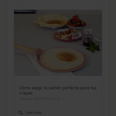
Cómo elegir la sartén perfecta para tus
crepes
Publicado : 01/08/2025 14:25:32
search
Leer mas