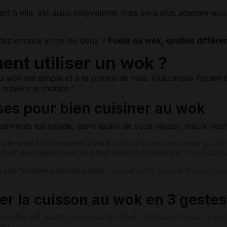
nt à elle, est aussi polyvalente mais sera plus adaptée pour
.
tez encore entre les deux ?
Poêle ou wok, quelles différe
nt utiliser un wok ?
 du wok est simple et à la portée de tous. Quiconque l’ayant
 travers le monde !
ses pour bien cuisiner au wok
 aliments est rapide, alors avant de vous lancer, mieux vaut
z le wok 1 à 2 minutes à vide
avant d’ajouter la moindre goutte 
z et découpez tous vos ingrédients à l’avance.
La cuisson a
ez le “mouvement du sauté”.
Les aliments doivent être en mo
er la cuisson au wok en 3 gestes
z à feu vif
, ajoutez une noisette d’huile (idéalement avec un po
de).