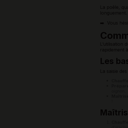
La poêle, qua
longuement
➡️ Vous hési
Comme
L’utilisation
rapidement à
Les ba
La saisie des
Chauffe
Prépare
oignon.
Maîtris
!
Maîtris
Chauffe
d’arachi