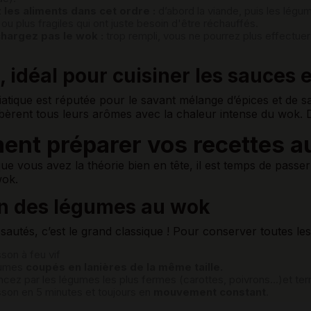
 les aliments dans cet ordre :
d’abord la viande, puis les légu
e ou plus fragiles qui ont juste besoin d'être réchauffés.
hargez pas le wok :
trop rempli, vous ne pourrez plus effectue
 idéal pour cuisiner les sauces 
iatique est réputée pour le savant mélange d’épices et de s
bèrent tous leurs arômes avec la chaleur intense du wok. 
nt préparer vos recettes a
ue vous avez la théorie bien en tête, il est temps de passe
wok.
n des légumes au wok
autés, c’est le grand classique ! Pour conserver toutes les 
son à feu vif
gumes
coupés en lanières de la même taille.
z par les légumes les plus fermes (carottes, poivrons…)et term
son en 5 minutes et toujours en
mouvement constant
.