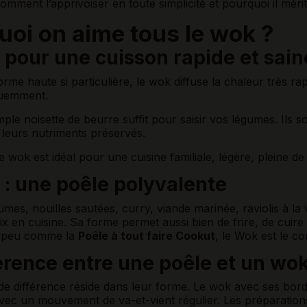
mment l’apprivoiser en toute simplicité et pourquoi il méri
uoi on aime tous le wok ?
 pour une cuisson rapide et sain
rme haute si particulière, le wok diffuse la chaleur très rap
quemment.
mple noisette de beurre suffit pour saisir vos légumes. Ils s
 leurs nutriments préservés.
 wok est idéal pour une cuisine familiale, légère, pleine d
 : une poêle polyvalente
mes, nouilles sautées, curry, viande marinée, raviolis à la va
x en cuisine. Sa forme permet aussi bien de frire, de cuire 
n peu comme la
Poêle à tout faire Cookut
, le Wok est le c
férence entre une poêle et un wo
de différence réside dans leur forme. Le wok avec ses bords
avec un mouvement de va-et-vient régulier. Les préparation