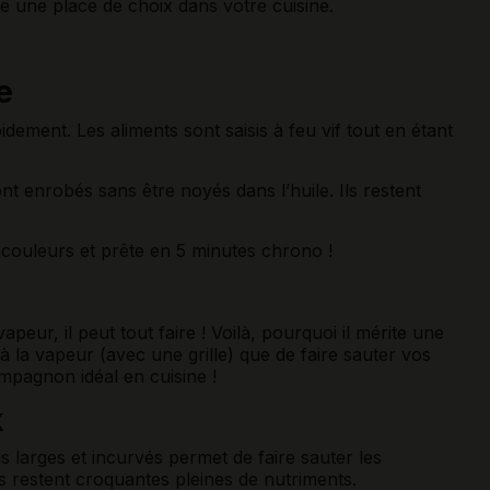
te une place de choix dans votre cuisine.
e
idement. Les aliments sont saisis à feu vif tout en étant
ont enrobés sans être noyés dans l’huile. Ils restent
e couleurs et prête en 5 minutes chrono !
peur, il peut tout faire ! Voilà, pourquoi il mérite une
à la vapeur (avec une grille) que de faire sauter vos
ompagnon idéal en cuisine !
k
 larges et incurvés permet de faire sauter les
s restent croquantes pleines de nutriments.