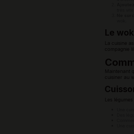
Ajoutez
très vit
Ne surc
wok.
Le wok,
La cuisine as
compagnie li
Comme
Maintenant q
cuisiner au 
Cuisso
Les légumes s
Une cuis
Des lé
Commence
Une cuis