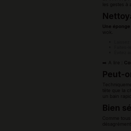
les gestes à
Nettoy
Une éponge d
wok.
Laissez 
Faites-l
Évitez a
➡️ A lire :
Co
Peut-o
Techniquemen
tête que la 
un bain rapid
Bien s
Comme tous v
désagrément