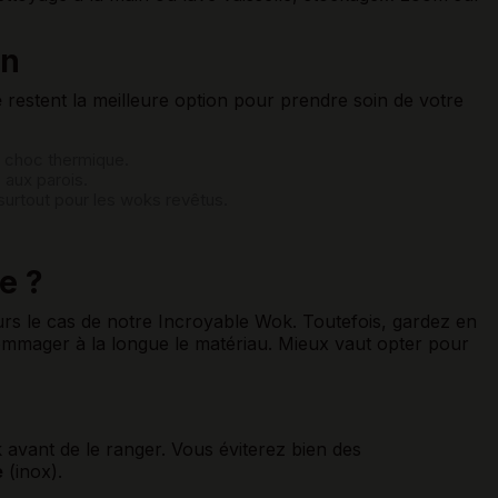
on
e
restent la meilleure option pour prendre soin de votre
le choc thermique.
s aux parois.
surtout pour les woks revêtus.
e ?
eurs le cas de notre Incroyable Wok. Toutefois, gardez en
dommager à la longue le matériau. Mieux vaut opter pour
avant de le ranger. Vous éviterez bien des
e
(inox).