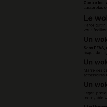
Contre les 
casseroles d
Le wok
Parce qu’on 
vous facilite
Un wok
Sans PFAS, 
risque de mig
Un wok 
Marre des ca
accessoires 
Un wok
Léger, prati
Incroyable w