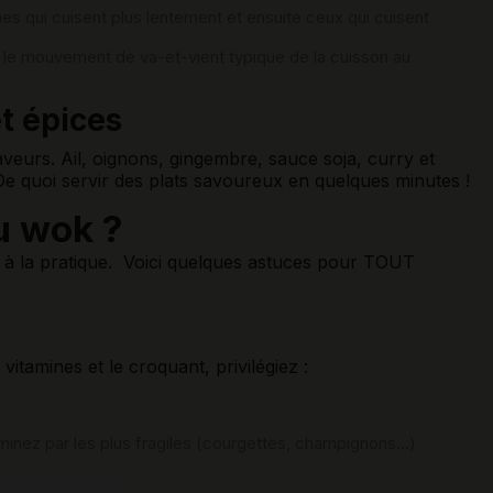
mes qui cuisent plus lentement et ensuite ceux qui cuisent
r le mouvement de va-et-vient typique de la cuisson au
et épices
aveurs. Ail, oignons, gingembre, sauce soja, curry et
De quoi servir des plats savoureux en quelques minutes !
u wok ?
r à la pratique. Voici quelques astuces pour TOUT
vitamines et le croquant, privilégiez :
inez par les plus fragiles (courgettes, champignons…)