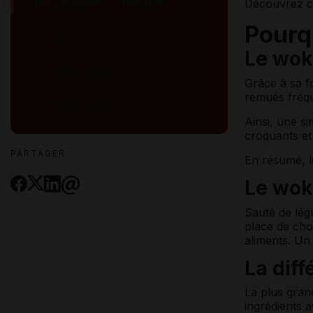
Nos conseils d'utilisation
Découvrez co
Pourq
Cuisinez à l'inox
Le wok
Nos idées cadeaux
Grâce à sa fo
remués fré
Nos idées recettes
Ainsi, une si
croquants et
PARTAGER
En résumé, le
Le wok
Sauté de légu
place de choi
aliments. U
La dif
La plus gran
ingrédients 