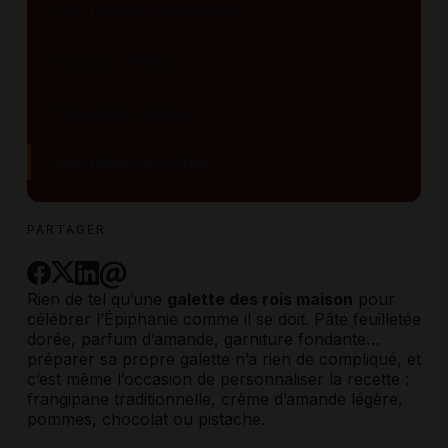
Nos conseils d'utilisation
Cuisinez à l'inox
Nos idées cadeaux
Nos idées recettes
PARTAGER
Rien de tel qu’une
galette des rois maison
pour
célébrer l’Épiphanie comme il se doit. Pâte feuilletée
dorée, parfum d’amande, garniture fondante…
préparer sa propre galette n’a rien de compliqué, et
c’est même l’occasion de personnaliser la recette :
frangipane traditionnelle, crème d’amande légère,
pommes, chocolat ou pistache.