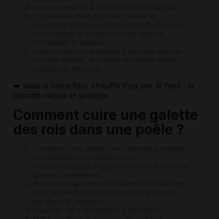
Laissez cuire 35 à 45 minutes selon la taille.
Si le dessus dore trop vite, laissez le
couvercle entre-ouvert en cours de cuisson :
cela protège la surface tout en laissant
s’échapper la vapeur.
Laissez reposer la galette 5 minutes dans la
cocotte éteinte, la chaleur résiduelle finit la
cuisson du dessous.
➡️ Idéal si votre four chauffe trop par le haut : la
cocotte régule et protège.
Comment cuire une galette
des rois dans une poêle ?
Choisissez une poêle avec manche amovible
ou totalement compatible four.
Placez un disque de papier cuisson au fond ou
graissez légèrement.
Déposez la galette et enfournez à mi-hauteur,
voire légèrement au-dessus pour éviter de
sur-dorer le dessous.
Cuisson : 30 à 40 minutes à 180–190°C.
Si la base dore un peu vite, glissez une