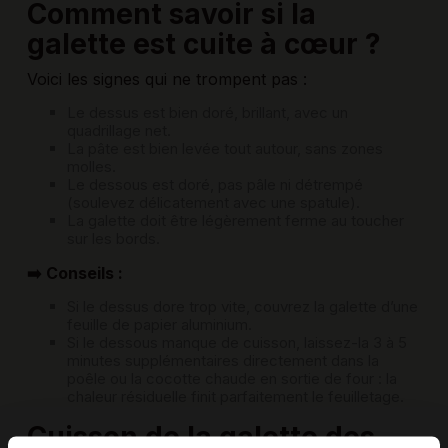
Comment savoir si la
galette est cuite à cœur ?
Voici les signes qui ne trompent pas :
Le dessus est bien doré, brillant, avec un
quadrillage net.
La pâte est bien levée tout autour, sans zones
molles.
Le dessous est doré, pas pâle ni détrempé
(soulevez délicatement avec une spatule).
La galette doit être légèrement ferme au toucher
sur les bords.
➡️ Conseils :
Si le dessus dore trop vite, couvrez la galette d’une
feuille de papier aluminium.
Si le dessous manque de cuisson, laissez-la 3 à 5
minutes supplémentaires directement dans la
poêle ou la cocotte chaude en sortie de four : la
chaleur résiduelle finit parfaitement le feuilletage.
Cuisson de la galette des