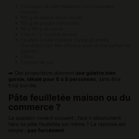
2 rouleaux de pâte feuilletée (ou l’équivalent
maison)
100 g de beurre doux, ramolli
100 g de poudre d’amandes
80 à 100 g de sucre
2 œufs (+ 1 pour la dorure)
1 cuillère à café d’extrait d’amande amère
(facultatif mais très efficace pour un vrai parfum de
galette)
1 fève
1 pincée de sel
➡️ Ces proportions donnent
une galette bien
garnie, idéale pour 6 à 8 personnes
, sans être
trop sucrée.
Pâte feuilletée maison ou du
commerce ?
La question revient souvent : faut-il absolument
faire sa pâte feuilletée soi-même ? La réponse est
simple :
pas forcément
.