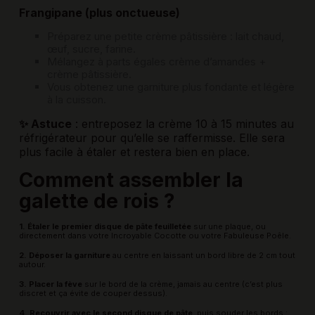
Frangipane (plus onctueuse)
Préparez une petite crème pâtissière : lait chaud,
œuf, sucre, farine.
Mélangez à parts égales crème d’amandes +
crème pâtissière.
Vous obtenez une garniture plus fondante et légère
à la cuisson.
✨ Astuce
: entreposez la crème 10 à 15 minutes au
réfrigérateur pour qu’elle se raffermisse. Elle sera
plus facile à étaler et restera bien en place.
Comment assembler la
galette de rois ?
1. Étaler le premier disque de pâte feuilletée
sur une plaque, ou
directement dans votre
Incroyable Cocotte
ou votre
Fabuleuse Poêle
.
2. Déposer la garniture
au centre en laissant un bord libre de 2 cm tout
autour.
3. Placer la fève
sur le bord de la crème, jamais au centre (c’est plus
discret et ça évite de couper dessus).
4. Recouvrir avec le second disque de pâte
, puis souder les bords :