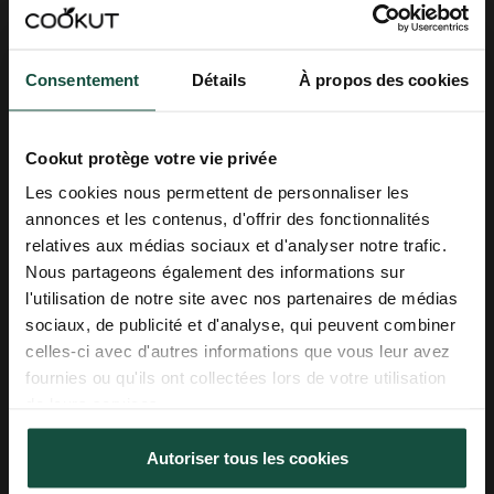
rois en cocotte ou à la poêle
Utiliser
une cocotte
ou
une poêle à tout faire
ENTREZ DANS
Consentement
Détails
À propos des cookies
compatible four
est une excellente manière
L'UNIVERS COOKUT
d’obtenir une galette des rois parfaitement cuite.
Ces ustensiles diffusent la chaleur de façon plus
Découvrez nos idées recettes, nos
régulière qu’une simple plaque, ce qui améliore le
Cookut protège votre vie privée
conseils cuisine et nos dernières
feuilletage et évite les zones brûlées ou trop pâles.
nouveautés !
Les cookies nous permettent de personnaliser les
Pourquoi utiliser une
annonces et les contenus, d'offrir des fonctionnalités
relatives aux médias sociaux et d'analyser notre trafic.
Email
cocotte ou une poêle pour
Nous partageons également des informations sur
cuire une galette ?
l'utilisation de notre site avec nos partenaires de médias
Prénom
sociaux, de publicité et d'analyse, qui peuvent combiner
Diffusion homogène de la chaleur
celles-ci avec d'autres informations que vous leur avez
Le fond épais chauffe uniformément et stabilise la
fournies ou qu'ils ont collectées lors de votre utilisation
S'inscrire
cuisson, même dans un four qui chauffe un peu
de leurs services.
fort ou de manière irrégulière.
Feuilletage mieux développé
Politique de confidentialité
Autoriser tous les cookies
Partager des données d'analyse, de publicité, de
La chaleur qui remonte par les côtés favorise une