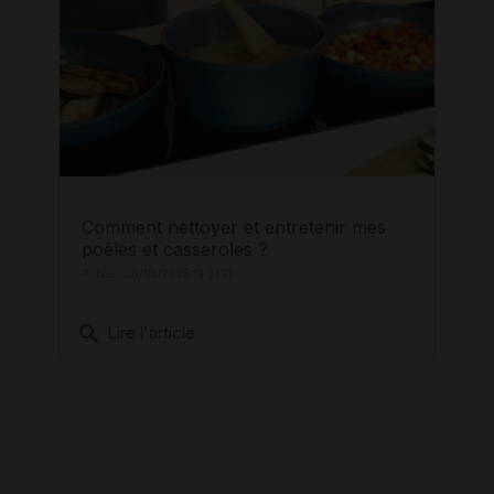
Comment nettoyer et entretenir mes
poêles et casseroles ?
Publié : 26/05/2025 14:21:11
search
Lire l'article