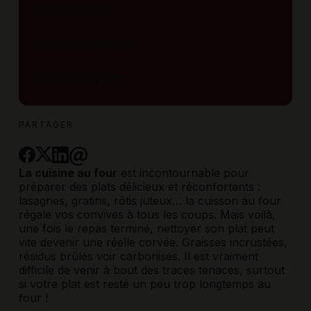
Cuisinez à l'inox
Nos idées cadeaux
Nos idées recettes
PARTAGER
La cuisine au four
est incontournable pour
préparer des plats délicieux et réconfortants :
lasagnes, gratins, rôtis juteux… la cuisson au four
régale vos convives à tous les coups. Mais voilà,
une fois le repas terminé, nettoyer son plat peut
vite devenir une réelle corvée. Graisses incrustées,
résidus brûlés voir carbonisés. Il est vraiment
difficile de venir à bout des traces tenaces, surtout
si votre plat est resté un peu trop longtemps au
four !