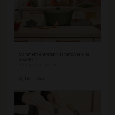
Comment entretenir et nettoyer une
cocotte ?
Publié : 02/07/2025 10:47:30
search
Lire l'article