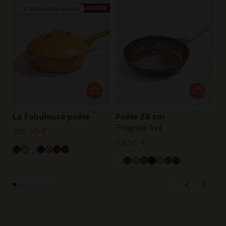
2 tailles disponibles
La Fabuleuse poêle
Poêle 28 cm
C
Poignée fixe
P
169,90 €
64,90 €
4