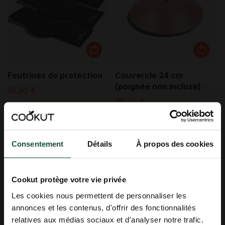
Feutrines de protection
Couvercle 24 cm
(poignée non incluse)
16,90 €
29,90 €
ENTREZ DANS
Consentement
Détails
À propos des cookies
L'UNIVERS COOKUT
Découvrez nos idées recettes, nos
Cookut protège votre vie privée
conseils cuisine et nos dernières
nouveautés !
Comparez sans vous 
Les cookies nous permettent de personnaliser les
annonces et les contenus, d'offrir des fonctionnalités
prendre le 
chou
Email
relatives aux médias sociaux et d'analyser notre trafic.