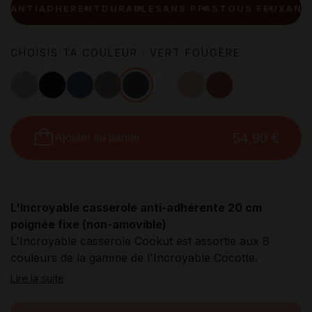
RENT
DURABLE
SANS PFAS
TOUS FEUX
ANTIADHÉRENT
D
CHOISIS TA COULEUR : VERT FOUGÈRE
Gris perle
Noir graphite
Bleu myrtille
Moka
Vert fougère
Blanc polaire
Rose guimauve
Rouge passion
54,90 €
Ajouter au panier
L'Incroyable casserole anti-adhérente 20 cm
poignée fixe (non-amovible)
L'Incroyable casserole Cookut est assortie aux 8
couleurs de la gamme de l'Incroyable Cocotte.
Lire la suite