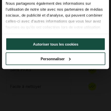
Nous partageons également des informations sur
Prénom
l'utilisation de notre site avec nos partenaires de médias
L'Incroyable
sociaux, de publicité et d'analyse, qui peuvent combiner
casserole
celles-ci avec d'autres informations que vous leur avez
S'inscrire
fournies ou qu'ils ont collectées lors de votre utilisation
de leurs services.
Antiadhérente
Autoriser tous les cookies
Politique de confidentialité
Partager des données d'analyse, de publicité, de
Légère
l'utilisateur et de personnalisation de la publicité
Personnaliser
avec Google
Sans PFAS
Facile à nettoyer