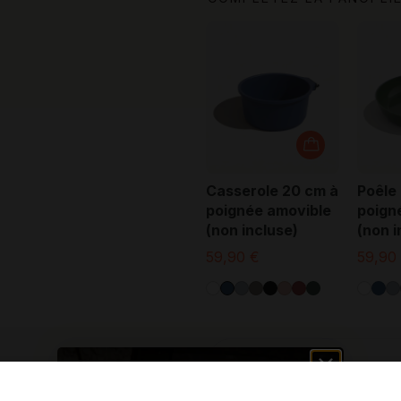
Casserole 20 cm à
Poêle
poignée amovible
poign
(non incluse)
(non i
59,90 €
59,90
Description
ENTREZ DANS