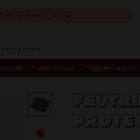
trines de protection
ncroyable
Fabuleuse
Merveilleuse i
FEUTRI
PROTE