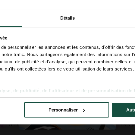
TROUVEZ CE PR
L'UNIVERS COOKUT
Détails
Découvrez nos idées recettes, nos
conseils cuisine et nos dernières
nouveautés !
ivée
Email
e personnaliser les annonces et les contenus, d'offrir des fonct
notre trafic. Nous partageons également des informations sur l'ut
Prénom
iaux, de publicité et d'analyse, qui peuvent combiner celles-ci 
 qu'ils ont collectées lors de votre utilisation de leurs services.
CHEZ COOKUT, LA RECET
S'inscrire
yse, de publicité, de l'utilisateur et de personnalisation de 
C’EST LE PLAISIR
Personnaliser
Auto
Des produits & services ingénieux
Une é
Une communauté qui mijote des idées
Des pr