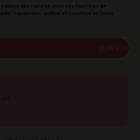
 cuisine des rayures avec ces feutrines de
mpiler casseroles, poêles et cocottes en toute
16,90 €
s
 45€
, LIBÉREZ VOS ENVIES