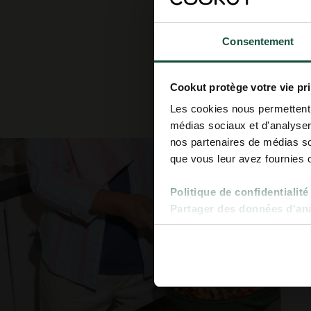
Consentement
Cookut protège votre vie pr
Les cookies nous permettent d
médias sociaux et d'analyser 
nos partenaires de médias soc
que vous leur avez fournies ou
Politique de confidentialité
Partager des données d'anal