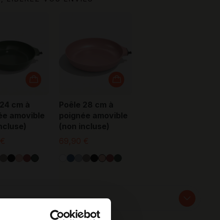
 24 cm à
Poêle 28 cm à
ée amovible
poignée amovible
ncluse)
(non incluse)
 €
69,90 €