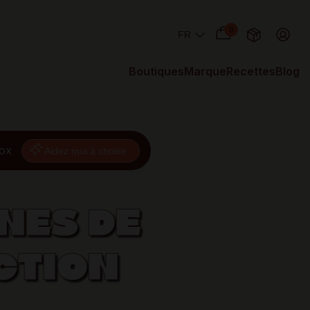
0
Boutiques
Marque
Recettes
Blog
nox
Aidez moi à choisir
NES DE
CTION
►