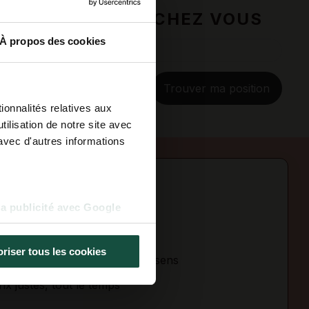
ODUIT PRÈS DE CHEZ VOUS
À propos des cookies
Trouver ma position
ionnalités relatives aux
ilisation de notre site avec
avec d'autres informations
TE,
la publicité avec Google
riser tous les cookies
co-conception pleine de bon sens
ix justes, tout le temps