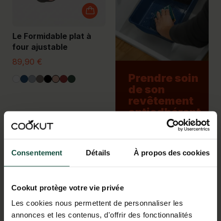
Le Formidable plat à
four ajustable
89,90 €
Prendre soin
de son
revêtement
antiadhérent
sans PFAS
+
Consentement
Détails
À propos des cookies
Cookut protège votre vie privée
Les cookies nous permettent de personnaliser les
annonces et les contenus, d'offrir des fonctionnalités