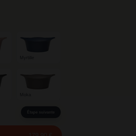
Myrtille
Moka
Étape suivante
179,90 €