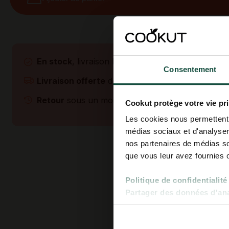
En stock
, livraison le mardi 11 août
Consentement
Livraison offerte
dès 45€
Retour
sous un mois
Cookut protège votre vie pr
Les cookies nous permettent d
médias sociaux et d'analyser 
nos partenaires de médias soc
que vous leur avez fournies ou
Politique de confidentialité
Partager des données d'anal