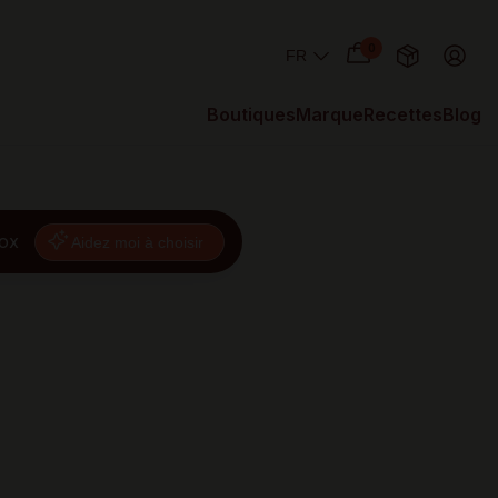
0
Boutiques
Marque
Recettes
Blog
nox
Aidez moi à choisir