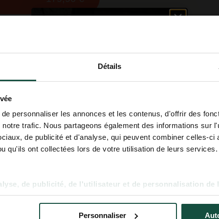
ENTREZ DANS
L'UNIVERS COOKUT
Détails
Découvrez nos idées recettes, nos
conseils cuisine et nos dernières
nouveautés !
ivée
Email
e personnaliser les annonces et les contenus, d'offrir des fonct
notre trafic. Nous partageons également des informations sur l'ut
Prénom
iaux, de publicité et d'analyse, qui peuvent combiner celles-ci 
 qu'ils ont collectées lors de votre utilisation de leurs services.
S'inscrire
yse, de publicité, de l'utilisateur et de personnalisation de 
Personnaliser
Auto