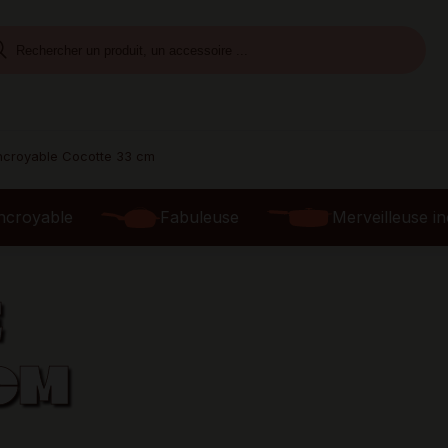
Incroyable Cocotte 33 cm
ncroyable
Fabuleuse
Merveilleuse i
E
CM