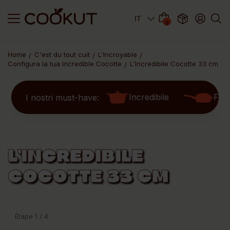
0
Home
C'est du tout cuit
L'Incroyable
Configura la tua Incredible Cocotte
L'Incredibile Cocotte 33 cm
Incredibile
Fav
I nostri must-have:
L'INCREDIBILE
COCOTTE 33 CM
Étape 1 / 4