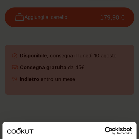
179,90 €
Aggiungi al carrello
Disponibile
, consegna il lunedì 10 agosto
Consegna gratuita
da 45€
Indietro
entro un mese