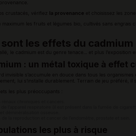
a provenance.
s crustacés, vérifiez
la provenance
et choisissez les zone
u maximum les fruits et légumes bio, cultivés sans engrais 
sont les effets du cadmium 
allé, le cadmium est du genre tenace... et plus l’exposition
mium : un métal toxique à effet 
rd invisible s’accumule en douce dans tous les organismes 
ment, lui s’installe durablement. Terrain de jeu préféré, il 
fets les plus préoccupants :
 rénaux chroniques et cancers.
de l’appareil respiratoire (il est présent dans la fumée de cigaret
é et déminéralisation osseuse.
 de la reproduction et cancer de l’endomètre, prostate et sein.
ulations les plus à risque