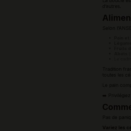
La boucle es
d’autres.
Alimen
Selon l’ANSE
Pain et
Légume
Fruits 
Abats
(
Le cadm
Tradition fra
toutes les c
Le pain comp
➡️ Privilégiez
Commen
Pas de paniqu
Variez les c