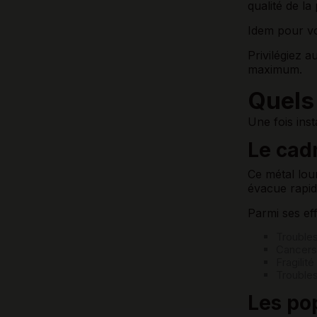
qualité de l
Idem pour vo
Privilégiez a
maximum.
Quels 
Une fois inst
Le cad
Ce métal lou
évacue rapide
Parmi ses ef
Troubles
Cancers 
Fragilit
Troubles
Les pop