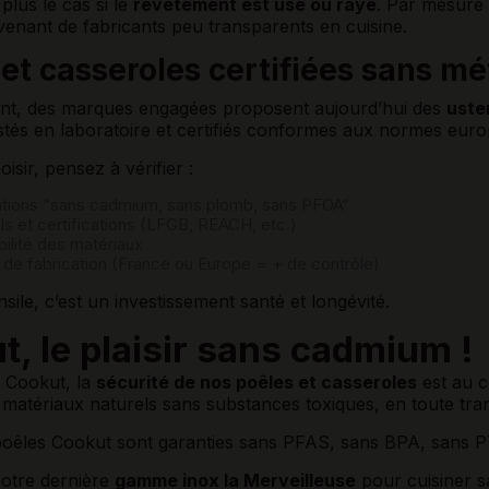
plus le cas si le
revêtement est usé ou rayé
. Par mesure 
venant de fabricants peu transparents en cuisine.
et casseroles certifiées sans mé
t, des marques engagées proposent aujourd’hui des
uste
estés en laboratoire et certifiés conformes aux normes eur
isir, pensez à vérifier :
tions “sans cadmium, sans plomb, sans PFOA”
ls et certifications (LFGB, REACH, etc.)
bilité des matériaux
e de fabrication (France ou Europe = + de contrôle)
ile, c’est un investissement santé et longévité.
, le plaisir sans cadmium !
 Cookut, la
sécurité de nos poêles et casseroles
est au c
 matériaux naturels sans substances toxiques, en toute tr
oêles Cookut sont garanties sans PFAS, sans BPA, sans PT
otre dernière
gamme inox la Merveilleuse
pour cuisiner s