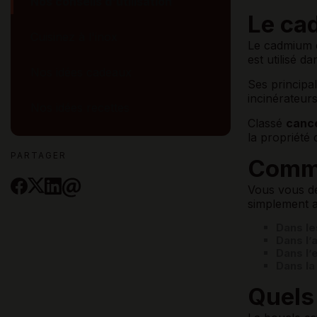
Nos conseils d'utilisation
Le cad
Cuisinez à l'inox
Le cadmium 
est utilisé 
Nos idées cadeaux
Ses principa
incinérateur
Nos idées recettes
Classé
canc
la propriété 
PARTAGER
Comme
Vous vous de
simplement a
Dans le
Dans l’ai
Dans l’
Dans la
Quels