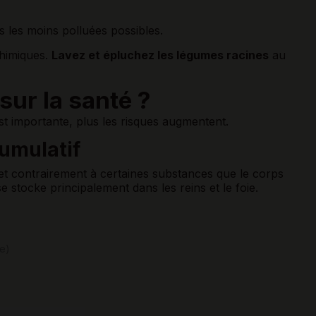
s les moins polluées possibles.
chimiques.
Lavez et épluchez les légumes racines
au
sur la santé ?
 est importante, plus les risques augmentent.
cumulatif
et contrairement à certaines substances que le corps
se stocke principalement dans les reins et le foie.
te)