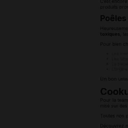
C’est encore 
produits pro
Poêles 
Heureusemen
toxiques
, t
Pour bien cho
Les men
Les labe
La traça
L’origin
Un bon ustens
Cookut
Pour la team
misé sur des
Toutes nos p
Découvrez n