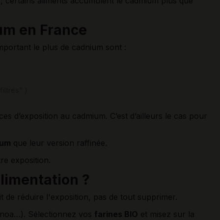
, certains aliments accumulent le cadmium plus que
ium en France
omportant le plus de cadnium sont :
ltres” )
rces d’exposition au cadmium. C’est d’ailleurs le cas pour
ium
que leur version raffinée.
tre exposition.
limentation ?
t de réduire l'exposition, pas de tout supprimer.
uinoa…). Sélectionnez vos
farines BIO
et misez sur la