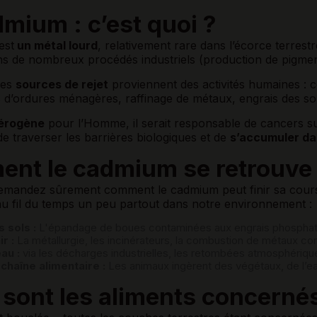
mium : c’est quoi ?
est
un métal lourd
, relativement rare dans l’écorce terrestr
dans de nombreux procédés industriels (production de pigm
les
sources de rejet
proviennent des activités humaines : c
s d’ordures ménagères, raffinage de métaux, engrais des s
érogène
pour l’Homme, il serait responsable de cancers sur 
de traverser les barrières biologiques et de
s’accumuler dan
nt le cadmium se retrouve d
mandez sûrement comment le cadmium peut finir sa course d
u fil du temps un peu partout dans notre environnement :
s sols :
L'épandage de boues contaminées aux engrais phosphatés
r :
La métallurgie, les incinérateurs, la combustion de métaux con
eau :
via les décharges industrielles, les retombées atmosphériques
 chaîne alimentaire :
Les animaux ingèrent des végétaux, de l’
 sont les aliments concerné