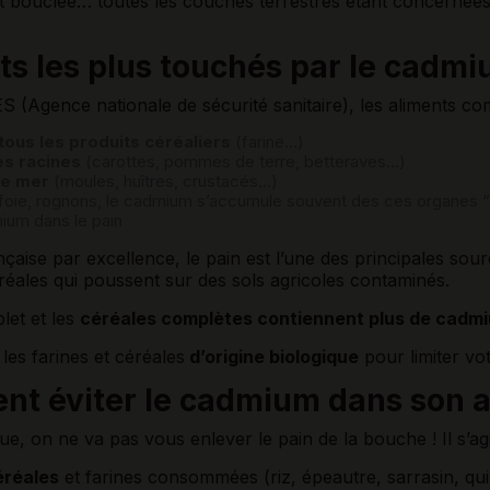
t bouclée… toutes les couches terrestres étant concernées
ts les plus touchés par le cadm
S (Agence nationale de sécurité sanitaire), les aliments c
 tous les produits céréaliers
(farine…)
s racines
(carottes, pommes de terre, betteraves…)
de mer
(moules, huîtres, crustacés…)
foie, rognons, le cadmium s’accumule souvent des ces organes “fi
ium dans le pain
nçaise par excellence, le pain est l’une des principales sou
éréales qui poussent sur des sols agricoles contaminés.
let et les
céréales complètes contiennent plus de cadm
 les farines et céréales
d’origine biologique
pour limiter vo
t éviter le cadmium dans son a
e, on ne va pas vous enlever le pain de la bouche ! Il s’agi
éréales
et farines consommées (riz, épeautre, sarrasin, q