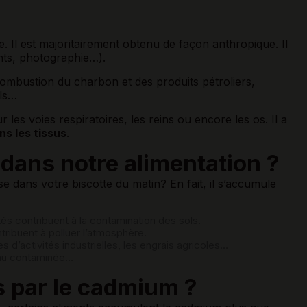
e. Il est majoritairement obtenu de façon anthropique. Il
ents, photographie…).
ombustion du charbon et des produits pétroliers,
ols…
les voies respiratoires, les reins ou encore les os. Il a
s les tissus
.
ans notre alimentation ?
ans votre biscotte du matin? En fait, il s’accumule
 contribuent à la contamination des sols.
tribuent à polluer l’atmosphère.
 d’activités industrielles, les engrais agricoles…
eau contaminée…
s par le cadmium ?