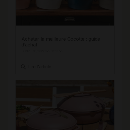
Acheter la meilleure Cocotte : guide
d’achat
Publié : 05/08/2025 10:10:55
search
Lire l'article