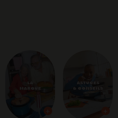
LA
ASTUCES
MARQUE
& CONSEILS
+
+