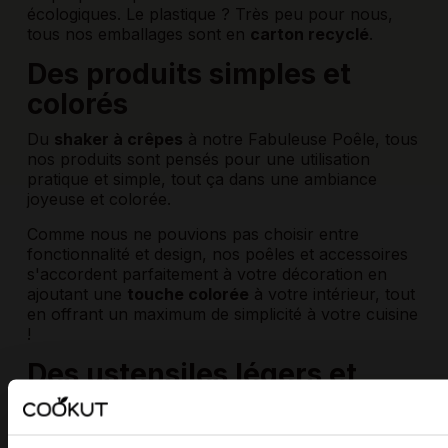
écologiques. Le plastique ? Très peu pour nous,
tous nos emballages sont en
carton recyclé
.
Des produits simples et
colorés
Du
shaker à crêpes
à notre
Fabuleuse Poêle
, tous
nos produits sont pensés pour une utilisation
pratique et simple, tout ça dans une ambiance
joyeuse et colorée.
Comme nous ne pouvions pas choisir entre
fonctionnalité et design, nos poêles et accessoires
s'accordent parfaitement à votre décoration en
ajoutant une
touche colorée
à votre intérieur, tout
en offrant un maximum de simplicité à votre cuisine
!
Des ustensiles légers et
faciles à utiliser
Arrêtez de soulever de la fonte ! La cuisine n’est