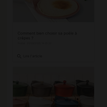
Comment bien choisir sa poêle à
crêpes ?
Publié : 01/08/2025 14:25:32
search
Lire l'article