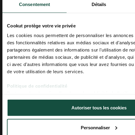
ENTREZ DANS
pas une salle de sport. Tous les ustensiles de
Consentement
Détails
cuisine Cookut sont légers et faciles à utiliser.
L'UNIVERS COOKUT
Même vos grands-parents seront conquis et
troqueront volontiers leurs vieilles cocottes trop
Découvrez nos idées recettes, 
Cookut protège votre vie privée
lourdes contre notre
gamme légère et
conseils cuisine et nos derniè
multifonctionnelle
.
nouveautés !
Les cookies nous permettent de personnaliser les annonces et
des fonctionnalités relatives aux médias sociaux et d'analyse
Bon appétit !
partageons également des informations sur l'utilisation de no
Email
partenaires de médias sociaux, de publicité et d'analyse, qu
ci avec d'autres informations que vous leur avez fournies ou q
Prénom
Articles en relation
de votre utilisation de leurs services.
Politique de confidentialité
S'inscrire
Partager des données d'analyse, de publicité, de l'utilisa
personnalisation de la publicité avec Google
Autoriser tous les cookies
Personnaliser