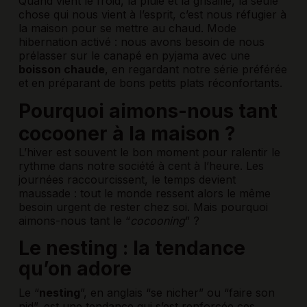
Quand vient le froid, la pluie et la grisaille, la seule
chose qui nous vient à l’esprit, c’est nous réfugier à
la maison pour se mettre au chaud. Mode
hibernation activé : nous avons besoin de nous
prélasser sur le canapé en pyjama avec une
boisson chaude
, en regardant notre série préférée
et en préparant de bons petits plats réconfortants.
Pourquoi aimons-nous tant
cocooner à la maison ?
L’hiver est souvent le bon moment pour ralentir le
rythme dans notre société à cent à l’heure. Les
journées raccourcissent, le temps devient
maussade : tout le monde ressent alors le même
besoin urgent de rester chez soi. Mais pourquoi
aimons-nous tant le “
cocooning
” ?
Le nesting : la tendance
qu’on adore
Le “
nesting
”, en anglais “se nicher” ou “faire son
nid”, est une tendance qui s’est renforcée ces