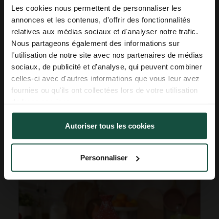
nouveautés !
Les cookies nous permettent de personnaliser les
annonces et les contenus, d'offrir des fonctionnalités
relatives aux médias sociaux et d'analyser notre trafic.
Email
Nous partageons également des informations sur
Acheter les meilleures poêles et
l'utilisation de notre site avec nos partenaires de médias
casseroles : guide d’achat
Prénom
sociaux, de publicité et d'analyse, qui peuvent combiner
Publié : 08/08/2025 | Catégories :
Nos conseils d'utilisation
celles-ci avec d'autres informations que vous leur avez
Découvrez nos conseils pour acheter les meilleures
poêles ou casseroles selon vos habitudes de
fournies ou qu'ils ont collectées lors de votre utilisation
S'inscrire
cuisson. Matériau, taille, compatibilité : cuisinez
de leurs services.
facilement !
Politique de confidentialité
Autoriser tous les cookies
search
Lire l'article
Partager des données d'analyse, de publicité, de
l'utilisateur et de personnalisation de la publicité
Personnaliser
avec Google