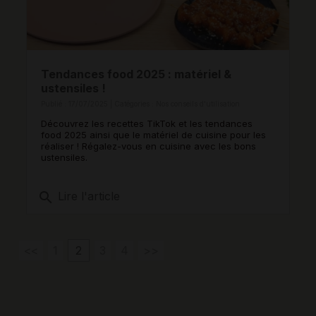
Tendances food 2025 : matériel &
ustensiles !
Publié : 17/07/2025 | Catégories :
Nos conseils d'utilisation
Découvrez les recettes TikTok et les tendances
food 2025 ainsi que le matériel de cuisine pour les
réaliser ! Régalez-vous en cuisine avec les bons
ustensiles.
search
Lire l'article
<<
1
2
3
4
>>