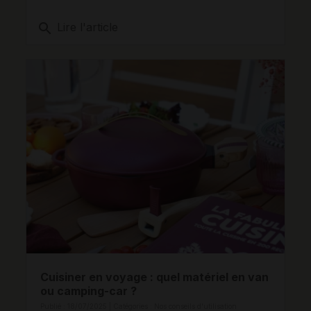
search
Lire l'article
Cuisiner en voyage : quel matériel en van
ou camping-car ?
Publié : 18/07/2025 | Catégories :
Nos conseils d'utilisation