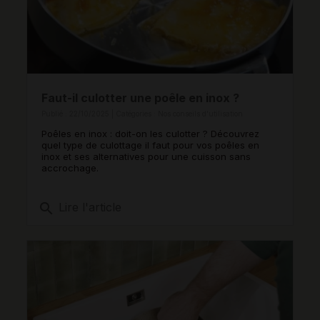
Faut-il culotter une poêle en inox ?
Publié : 22/10/2025 | Catégories :
Nos conseils d'utilisation
Poêles en inox : doit-on les culotter ? Découvrez
quel type de culottage il faut pour vos poêles en
inox et ses alternatives pour une cuisson sans
accrochage.
search
Lire l'article