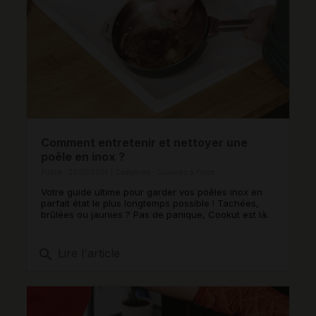
Comment entretenir et nettoyer une
poêle en inox ?
Publié : 20/10/2025 | Catégories :
Cuisinez à l'inox
Votre guide ultime pour garder vos poêles inox en
parfait état le plus longtemps possible ! Tachées,
brûlées ou jaunies ? Pas de panique, Cookut est là.
search
Lire l'article