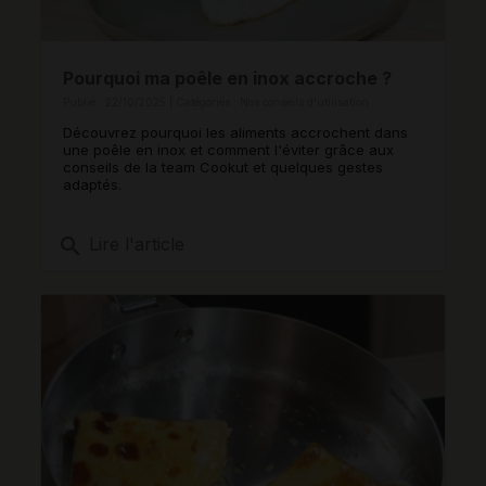
Pourquoi ma poêle en inox accroche ?
Publié : 22/10/2025 | Catégories :
Nos conseils d'utilisation
Découvrez pourquoi les aliments accrochent dans
une poêle en inox et comment l'éviter grâce aux
conseils de la team Cookut et quelques gestes
adaptés.
search
Lire l'article