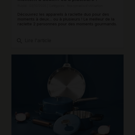
Publié : 03/10/2025 | Catégories :
Nos conseils d'utilisation
Découvrez les appareils à raclette duo pour des
moments à deux… ou à plusieurs ! Le meilleur de la
raclette 2 personnes pour des moments gourmands.
search
Lire l'article