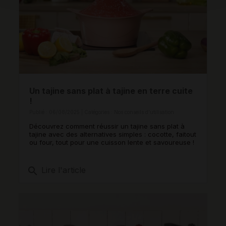
Un tajine sans plat à tajine en terre cuite
!
Publié : 06/08/2025 | Catégories :
Nos conseils d'utilisation
Découvrez comment réussir un tajine sans plat à
tajine avec des alternatives simples : cocotte, faitout
ou four, tout pour une cuisson lente et savoureuse !
search
Lire l'article