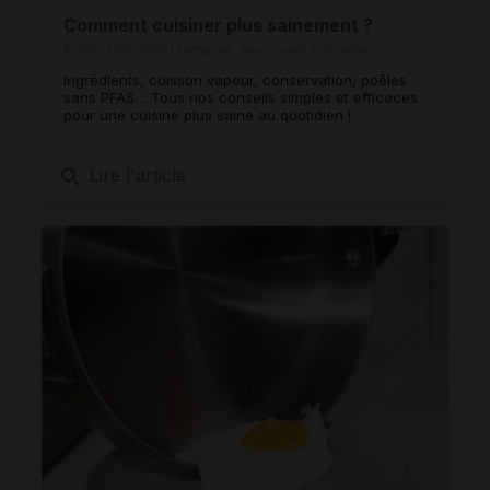
Comment cuisiner plus sainement ?
Publié : 22/10/2025 | Catégories :
Nos conseils d'utilisation
Ingrédients, cuisson vapeur, conservation, poêles
sans PFAS… Tous nos conseils simples et efficaces
pour une cuisine plus saine au quotidien !
search
Lire l'article