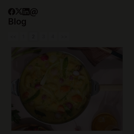
Blog
<<
1
2
3
4
>>