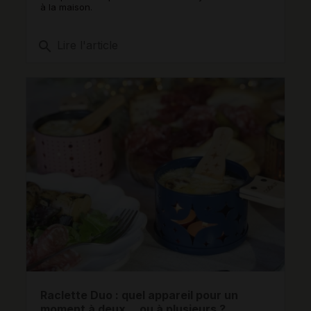
à la maison.
search
Lire l'article
Raclette Duo : quel appareil pour un
moment à deux… ou à plusieurs ?